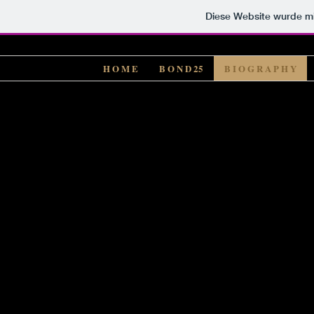
Diese Website wurde 
H O M E
B O N D 25
B I O G R A P H Y