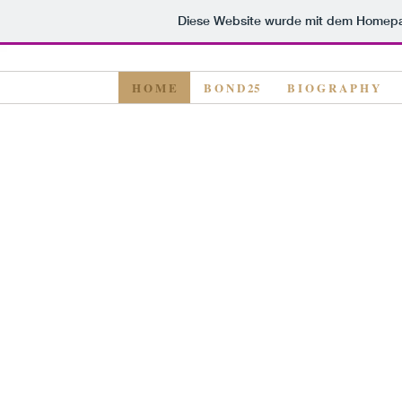
Diese Website wurde mit dem Homep
H O M E
B O N D 25
B I O G R A P H Y